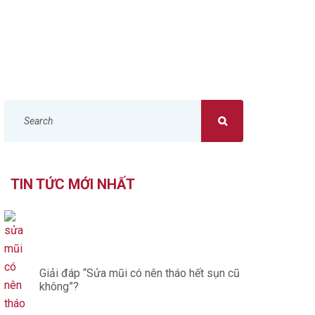
TÌM
KIẾM
.
TIN TỨC MỚI NHẤT
.
Giải đáp “Sửa mũi có nên tháo hết sụn cũ
không”?