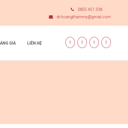
0855 451 338
dr.hoangthammy@gmail.com
ẢNG GIÁ
LIÊN HỆ