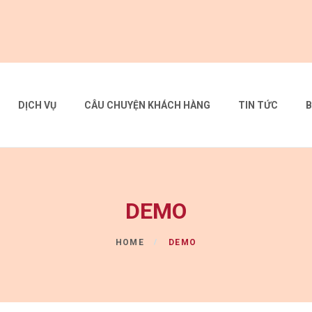
DỊCH VỤ
CÂU CHUYỆN KHÁCH HÀNG
TIN TỨC
B
DEMO
HOME
DEMO